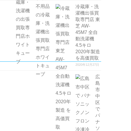
冷蔵庫・洗
濯機出張買
取専門店 東
芝 AW-
45M7 全自
動洗濯機
4.5キロ
2020年製造
を高価買取
2020年12月27日
広
島
市
中
区
で
パ
ナ
ソ