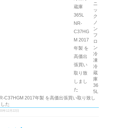
ニ
ッ
ク
ノ
ン
フ
ロ
ン
冷
凍
冷
蔵
庫
36
5L
R-C37HGM 2017年製 を高価出張買い取り致し
ました
020年12月22日