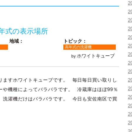
2
2
2
2
年式の表示場所
2
地域：
トピック：
2
高年式の洗濯機
2
ホワイトキューブ
by
2
2
2
りますホワイトキューブです。 毎日毎日買い取りし
2
ーや機種によってバラバラです。 冷蔵庫はほぼ99％
2
、洗濯機だけはバラバラです。 今日も安佐南区で買
2
2
2
2