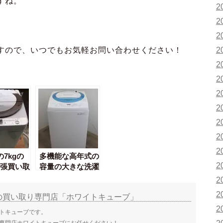
すね。
2
2
2
すので、いつでもお気軽お問い合わせください！
2
2
2
2
2
2
2
2
の7kgの
多機能な高年式の
2
張買い取
容量の大きな洗濯
た！
機出張買い取りし
2
ました！
2
の買い取り専門店「ホワイトキューブ」
2
トキューブです。
専門店ホワイトキューブにお任せください！