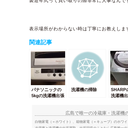
製造年式って買い取りの際非常に大事なんで
表示場所がわからない時は丁寧にお教えしま
関連記事
パナソニックの
洗濯機の掃除
SHARP
5kgの洗濯機出張
洗濯機出
買取しました！
りしまし
広島で唯一の冷蔵庫・洗濯機
白物家電（＝ホワイト）、箱物家電（＝キューブ）のホワイ
冷蔵庫と洗濯機の出張買取、出張回収のことなら広島唯一の