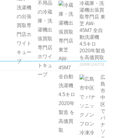
冷蔵庫・洗
濯機出張買
取専門店 東
芝 AW-
45M7 全自
動洗濯機
4.5キロ
2020年製造
を高価買取
2020年12月27日
広
島
市
中
区
で
パ
ナ
ソ