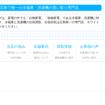
広島で唯一の冷蔵庫・洗濯機の買い取り専門店
ブは、家電の中でも「白物家電」「箱物家電」である冷蔵庫、洗濯機に特
す。冷蔵庫と洗濯機の出張買取、出張回収は広島唯一の専門店、ホワイト
かせください。
コ
当店の強み
店舗案内
買取実績
お客様の声
ン
テ
ン
ツ
へ
ス
キ
ッ
プ