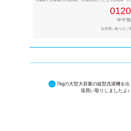
0120
年中無休
出張買い取りのご
←
7kgの大型大容量の縦型洗濯機を出
投
張買い取りしましたよ♪
稿
ナ
ビ
ゲ
ー