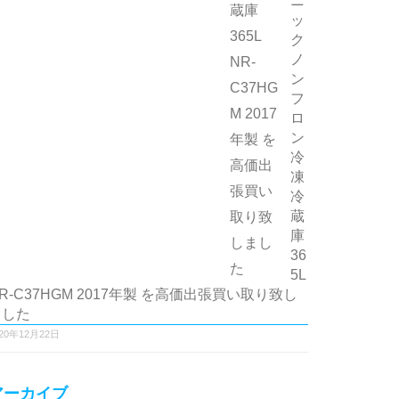
ニ
ッ
ク
ノ
ン
フ
ロ
ン
冷
凍
冷
蔵
庫
36
5L
R-C37HGM 2017年製 を高価出張買い取り致し
ました
020年12月22日
アーカイブ