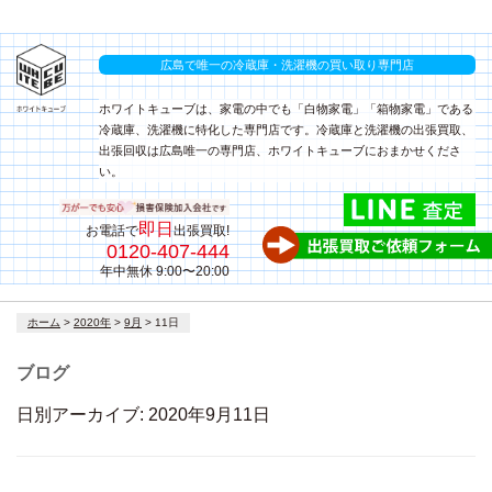
広島で唯一の冷蔵庫・洗濯機の買い取り専門店
ホワイトキューブは、家電の中でも「白物家電」「箱物家電」である
冷蔵庫、洗濯機に特化した専門店です。冷蔵庫と洗濯機の出張買取、
出張回収は広島唯一の専門店、ホワイトキューブにおまかせくださ
い。
即日
お電話で
出張買取!
0120-407-444
年中無休 9:00〜20:00
コ
ホーム
>
2020年
>
9月
>
11日
ン
テ
ブログ
ン
ツ
日別アーカイブ:
2020年9月11日
へ
ス
キ