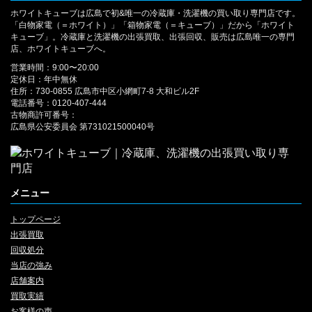
ホワイトキューブは広島で初&唯一の冷蔵庫・洗濯機の買い取り専門店です。
「白物家電（＝ホワイト）」「箱物家電（＝キューブ）」だから「ホワイト
キューブ」。冷蔵庫と洗濯機の出張買取、出張回収、販売は広島唯一の専門
店、ホワイトキューブへ。
営業時間：9:00〜20:00
定休日：年中無休
住所：730-0855 広島市中区小網町7-8 大和ビル2F
電話番号：0120-407-444
古物商許可番号：
広島県公安委員会 第731021500040号
メニュー
トップページ
出張買取
回収処分
当店の強み
店舗案内
買取実績
お客様の声