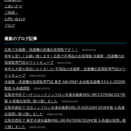
ごあいさつ
ご依頼・
お問い合わせ
ブログ
最新のブログ記事
広島で冷蔵庫・洗濯機の高価出張買取です！！
2022年6月6日
本年も宜しくお願い致します！広島で不用品の出張買取 冷蔵庫・洗濯機の出
張買取専門店ホワイトキューブ
2021年1月5日
本年も大変お世話になりました! 不用品の冷蔵庫・洗濯機出張買取専門店ホワ
イトキューブ
2020年12月31日
冷蔵庫・洗濯機出張買取専門店 東芝 AW-45M7 全自動洗濯機 4.5キロ 2020年
製造 を高価買取
2020年12月27日
広島市中区で パナソニックノンフロン冷凍冷蔵庫365L NR-C37HGM 2017年
製 を高価出張買い取り致しました
2020年12月22日
広島市南区で 日立ノンフロン冷凍冷蔵庫505L R-XG5100H 2018年製 を高価
出張買い取り致しました
2020年12月20日
広島市西区で 東芝冷凍冷蔵庫456L GR-R470GW 2019年製 を高価出張買い取
り致しました
2020年12月13日