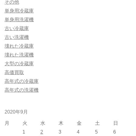
その他
単身用冷蔵庫
単身用洗濯機
古い冷蔵庫
古い洗濯機
壊れた冷蔵庫
壊れた洗濯機
大型の冷蔵庫
高価買取
高年式の冷蔵庫
高年式の洗濯機
2020年9月
月
火
水
木
金
土
日
1
2
3
4
5
6