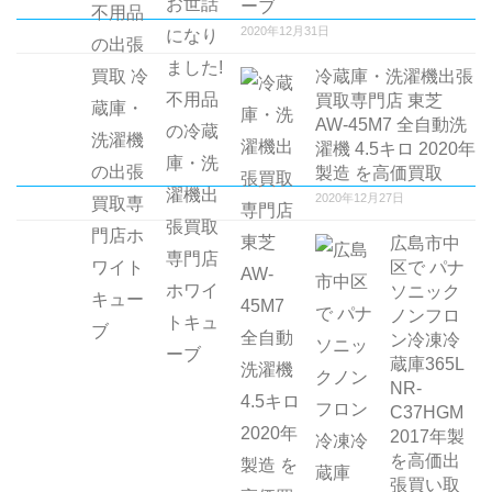
ーブ
2020年12月31日
冷蔵庫・洗濯機出張
買取専門店 東芝
AW-45M7 全自動洗
濯機 4.5キロ 2020年
製造 を高価買取
2020年12月27日
広島市中
区で パナ
ソニック
ノンフロ
ン冷凍冷
蔵庫365L
NR-
C37HGM
2017年製
を高価出
張買い取