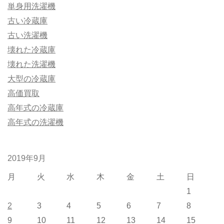
単身用洗濯機
古い冷蔵庫
古い洗濯機
壊れた冷蔵庫
壊れた洗濯機
大型の冷蔵庫
高価買取
高年式の冷蔵庫
高年式の洗濯機
2019年9月
月
火
水
木
金
土
日
1
2
3
4
5
6
7
8
9
10
11
12
13
14
15