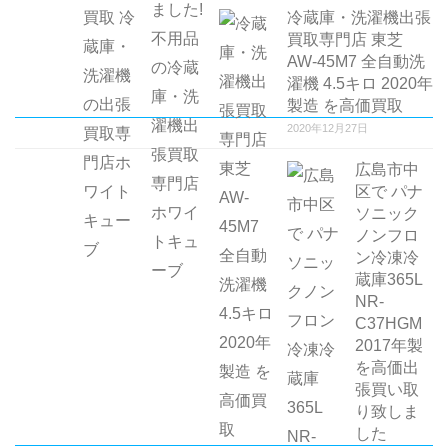
冷蔵庫・洗濯機出張
買取専門店 東芝
AW-45M7 全自動洗
濯機 4.5キロ 2020年
製造 を高価買取
2020年12月27日
広島市中
区で パナ
ソニック
ノンフロ
ン冷凍冷
蔵庫365L
NR-
C37HGM
2017年製
を高価出
張買い取
り致しま
した