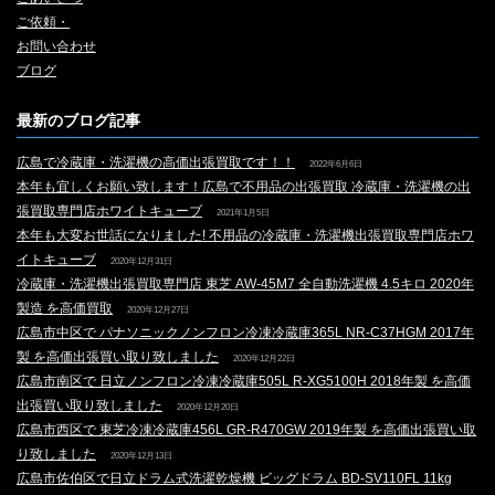
ご依頼・
お問い合わせ
ブログ
最新のブログ記事
広島で冷蔵庫・洗濯機の高価出張買取です！！
2022年6月6日
本年も宜しくお願い致します！広島で不用品の出張買取 冷蔵庫・洗濯機の出
張買取専門店ホワイトキューブ
2021年1月5日
本年も大変お世話になりました! 不用品の冷蔵庫・洗濯機出張買取専門店ホワ
イトキューブ
2020年12月31日
冷蔵庫・洗濯機出張買取専門店 東芝 AW-45M7 全自動洗濯機 4.5キロ 2020年
製造 を高価買取
2020年12月27日
広島市中区で パナソニックノンフロン冷凍冷蔵庫365L NR-C37HGM 2017年
製 を高価出張買い取り致しました
2020年12月22日
広島市南区で 日立ノンフロン冷凍冷蔵庫505L R-XG5100H 2018年製 を高価
出張買い取り致しました
2020年12月20日
広島市西区で 東芝冷凍冷蔵庫456L GR-R470GW 2019年製 を高価出張買い取
り致しました
2020年12月13日
広島市佐伯区で日立ドラム式洗濯乾燥機 ビッグドラム BD-SV110FL 11kg