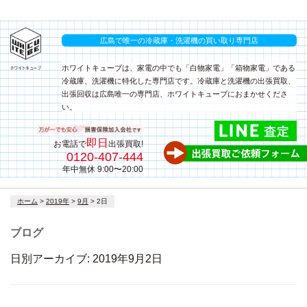
広島で唯一の冷蔵庫・洗濯機の買い取り専門店
ホワイトキューブは、家電の中でも「白物家電」「箱物家電」である
冷蔵庫、洗濯機に特化した専門店です。冷蔵庫と洗濯機の出張買取、
出張回収は広島唯一の専門店、ホワイトキューブにおまかせくださ
い。
即日
お電話で
出張買取!
0120-407-444
年中無休 9:00〜20:00
コ
ホーム
>
2019年
>
9月
>
2日
ン
テ
ブログ
ン
ツ
日別アーカイブ:
2019年9月2日
へ
ス
キ