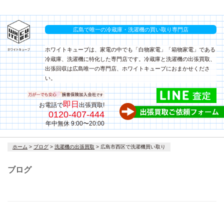
広島で唯一の冷蔵庫・洗濯機の買い取り専門店
ホワイトキューブは、家電の中でも「白物家電」「箱物家電」である
冷蔵庫、洗濯機に特化した専門店です。冷蔵庫と洗濯機の出張買取、
出張回収は広島唯一の専門店、ホワイトキューブにおまかせくださ
い。
即日
お電話で
出張買取!
0120-407-444
年中無休 9:00〜20:00
コ
ホーム
>
ブログ
>
洗濯機の出張買取
>
広島市西区で洗濯機買い取り
ン
テ
ブログ
ン
ツ
へ
ス
キ