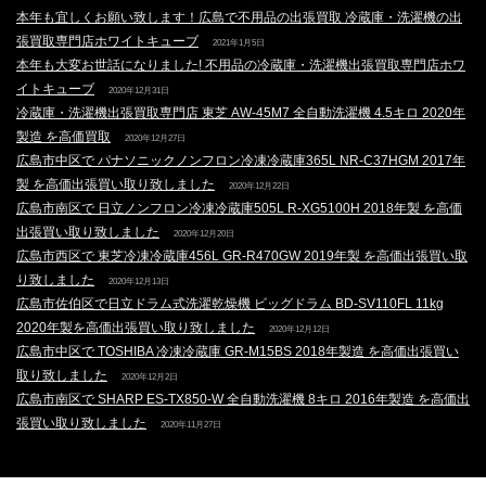
本年も宜しくお願い致します！広島で不用品の出張買取 冷蔵庫・洗濯機の出
張買取専門店ホワイトキューブ
2021年1月5日
本年も大変お世話になりました! 不用品の冷蔵庫・洗濯機出張買取専門店ホワ
イトキューブ
2020年12月31日
冷蔵庫・洗濯機出張買取専門店 東芝 AW-45M7 全自動洗濯機 4.5キロ 2020年
製造 を高価買取
2020年12月27日
広島市中区で パナソニックノンフロン冷凍冷蔵庫365L NR-C37HGM 2017年
製 を高価出張買い取り致しました
2020年12月22日
広島市南区で 日立ノンフロン冷凍冷蔵庫505L R-XG5100H 2018年製 を高価
出張買い取り致しました
2020年12月20日
広島市西区で 東芝冷凍冷蔵庫456L GR-R470GW 2019年製 を高価出張買い取
り致しました
2020年12月13日
広島市佐伯区で日立ドラム式洗濯乾燥機 ビッグドラム BD-SV110FL 11kg
2020年製を高価出張買い取り致しました
2020年12月12日
広島市中区で TOSHIBA 冷凍冷蔵庫 GR-M15BS 2018年製造 を高価出張買い
取り致しました
2020年12月2日
広島市南区で SHARP ES-TX850-W 全自動洗濯機 8キロ 2016年製造 を高価出
張買い取り致しました
2020年11月27日