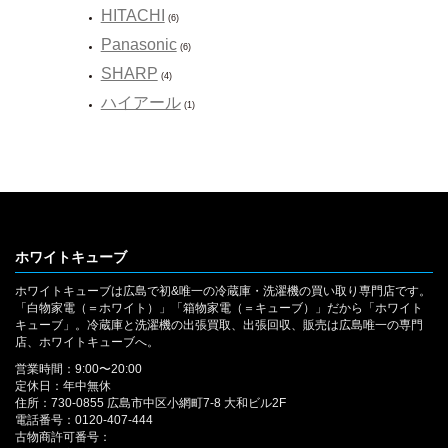
HITACHI
(6)
Panasonic
(6)
SHARP
(4)
ハイアール
(1)
ホワイトキューブ
ホワイトキューブは広島で初&唯一の冷蔵庫・洗濯機の買い取り専門店です。
「白物家電（＝ホワイト）」「箱物家電（＝キューブ）」だから「ホワイト
キューブ」。冷蔵庫と洗濯機の出張買取、出張回収、販売は広島唯一の専門
店、ホワイトキューブへ。
営業時間：9:00〜20:00
定休日：年中無休
住所：730-0855 広島市中区小網町7-8 大和ビル2F
電話番号：0120-407-444
古物商許可番号：