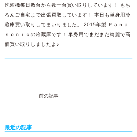
洗濯機毎日数台から数十台買い取りしています！ もち
ろんご自宅まで出張買取しています！ 本日も単身用冷
蔵庫買い取りしてまいりました。 2015年製 Ｐａｎａ
ｓｏｎｉｃの冷蔵庫です！ 単身用でまだまだ綺麗で高
価買い取りしましたよ♪
前の記事
投
稿
ナ
ビ
最近の記事
ゲ