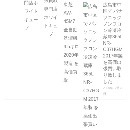
広島市中
区で パナ
ソニック
ノンフロ
ン冷凍冷
蔵庫365L
NR-
C37HGM
2017年製
を高価出
張買い取
り致しま
した
2020年12月22
日